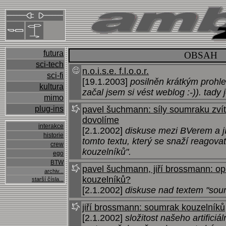
futura
OBSAH
sci-tech
n.o.i.s.e. f.l.o.o.r.
sci-fi
[19.1.2003]
posilněn krátkým proh
kultura
začal jsem si vést weblog :-)). tady je
mimo
plug-ins
pavel šuchmann: síly soumraku zvít
dovolíme
interakce
[2.1.2002]
diskuse mezi BVerem a jI
historie
tomto textu, který se snaží reagovat
crew
kouzelníků".
ego
BTW
pavel šuchmann, jiří brossmann: o
archiv...
kouzelníků?
starší čísla...
[2.1.2002]
diskuse nad textem "sou
jiří brossmann: soumrak kouzelníků
[2.1.2002]
složitost našeho artificiál