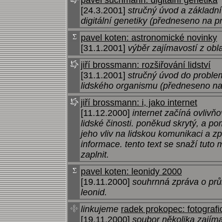
pavel šuchmann: digitální genetika
[24.3.2001]
stručný úvod a základní
digitální genetiky (předneseno na 
pavel koten: astronomické novinky
[31.1.2001]
výběr zajímavostí z obl
jiří brossmann: rozšiřování lidství
[31.1.2001]
stručný úvod do problem
lidského organismu (předneseno n
jiří brossmann: i, jako internet
[11.12.2000]
internet začíná ovlivňo
lidské činosti. poněkud skrytý, a p
jeho vliv na lidskou komunikaci a 
informace. tento text se snaží tuto
zaplnit.
pavel koten: leonidy 2000
[19.11.2000]
souhrnná zpráva o prů
leonid.
linkujeme
radek prokopec: fotografi
[19.11.2000]
soubor několika zajíma