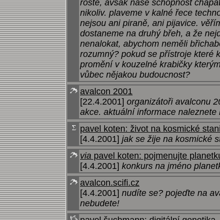
roste, avšak naše schopnost chápat
nikoliv. plaveme v kalné řece techno
nejsou ani piraně, ani pijavice. vě
dostaneme na druhý břeh, a že nejd
nenalokat, abychom neměli břichabol
rozumný? pokud se přístroje které
promění v kouzelné krabičky kter
vůbec nějakou budoucnost?
avalcon 2001
[22.4.2001]
organizátoři avalconu 
akce. aktuální informace naleznete
pavel koten: život na kosmické stani
[4.4.2001]
jak se žije na kosmické s
via
pavel koten: pojmenujte planetku
[4.4.2001]
konkurs na jméno planet
avalcon.scifi.cz
[4.4.2001]
nudíte se? pojeďte na ava
nebudete!