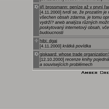
jiří brossmann: peníze až v první ř
[4.11.2000]
tvrdí se, že prozatím je
všechen obsah zdarma. je tomu opra
vydrží? aneb analýza různých možno
poskytovaný internetový obsah, vče
budoucnosti
hibi: dgai
[4.11.2000]
krátká povídka
giskaard: whose trade organization
[12.10.2000]
recenze knihy pojednáv
a souvisejících problémech