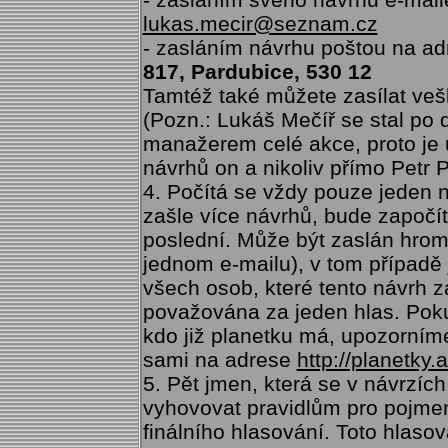
lukas.mecir@seznam.cz
- zasláním návrhu poštou na a
817, Pardubice, 530 12
Tamtéž také můžete zasílat veš
(Pozn.: Lukáš Mečíř se stal po
manažerem celé akce, proto je 
návrhů on a nikoliv přímo Petr 
4. Počítá se vždy pouze jeden
zašle více návrhů, bude započít
poslední. Může být zaslán hroma
jednom e-mailu), v tom případě
všech osob, které tento návrh z
považována za jeden hlas. Poku
kdo již planetku má, upozorníme 
sami na adrese
http://planetky.
5. Pět jmen, která se v návrzích
vyhovovat pravidlům pro pojme
finálního hlasování. Toto hlaso