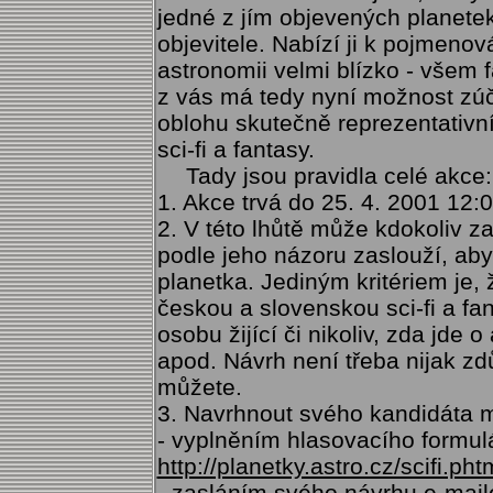
jedné z jím objevených planete
objevitele. Nabízí ji k pojmenová
astronomii velmi blízko - všem 
z vás má tedy nyní možnost zúč
oblohu skutečně reprezentativn
sci-fi a fantasy.
Tady jsou pravidla celé akce:
1. Akce trvá do 25. 4. 2001 12:
2. V této lhůtě může kdokoliv za
podle jeho názoru zaslouží, ab
planetka. Jediným kritériem je, 
českou a slovenskou sci-fi a fa
osobu žijící či nikoliv, zda jde o
apod. Návrh není třeba nijak z
můžete.
3. Navrhnout svého kandidáta 
- vyplněním hlasovacího formul
http://planetky.astro.cz/scifi.pht
- zasláním svého návrhu e-mai