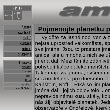
futura
Pojmenujte planetku p
sci-tech
Vyjděte za jasné noci ven a z
sci-fi
nejste uprostřed velkoměsta, spa
kultura
svá jména. Jsou to prastará jmé
mimo
plug-ins
antice, ale u mnoha z nich se už
jména dal. Mezi těmito zdánliv
interakce
pohybují tisíce daleko menších, 
historie
crew
Také mají svá jména, ovšem m
ego
srozumitelnější pro dnešního čl
BTW
Karlštejn, Neff... Říká se jim pl
archiv...
starší čísla...
jména dal - jejich objevitelé. J
nepravidelnému kusu skály, kolo
nás žijí objevitelé planetek. Je
observatoře v Ondřejově, který