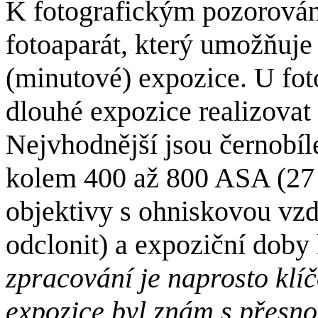
K fotografickým pozorován
fotoaparát, který umožňuje
(minutové) expozice. U foto
dlouhé expozice realizovat
Nejvhodnější jsou černobílé
kolem 400 až 800 ASA (27
objektivy s ohniskovou vz
odclonit) a expoziční dob
zpracování je naprosto klí
expozice byl znám s přesno