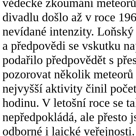
vědecké zkoumání meteorů
divadlu došlo až v roce 19
nevídané intenzity. Loňský
a předpovědi se vskutku na
podařilo předpovědět s pře
pozorovat několik meteorů
nejvyšší aktivity činil poč
hodinu. V letošní roce se t
nepředpokládá, ale přesto 
odborné i laické veřejnosti.