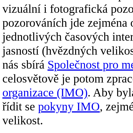
vizuální i fotografická poz
pozorováních jde zejména o
jednotlivých časových inte
jasností (hvězdných veliko
nás sbírá
Společnost pro m
celosvětově je potom zpra
organizace (IMO)
. Aby byl
řídit se
pokyny IMO
, zejm
velikost.