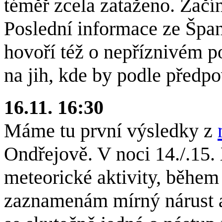
téměř zcela zataženo. Začí
Poslední informace ze Špa
hovoří též o nepříznivém p
na jih, kde by podle předpo
16.11. 16:30
Máme tu první výsledky z
Ondřejově. V noci 14./.15.
meteorické aktivity, během 
zaznamenám mírný nárust ak