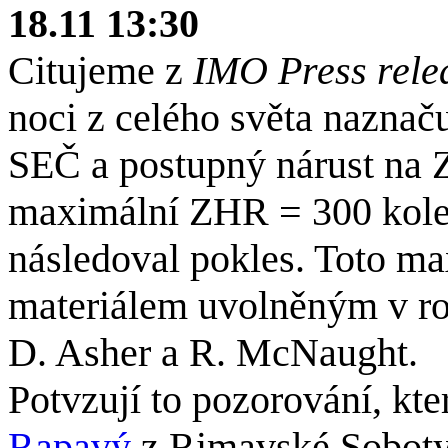
18.11 13:30
Citujeme z
IMO Press rele
noci z celého světa naznač
SEČ a postupný nárust na 
maximální ZHR = 300 kole
následoval pokles. Toto m
materiálem uvolněným v ro
D. Asher a R. McNaught.
Potvzují to pozorování, kt
Rapavý
z Rimavské Soboty