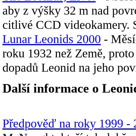
aby z výšky 32 m nad pov
citlivé CCD videokamery. S
Lunar Leonids 2000
- Měsíc
roku 1932 než Země, proto 
dopadů Leonid na jeho pov
Další informace o Leon
Předpověď na roky 1999 -