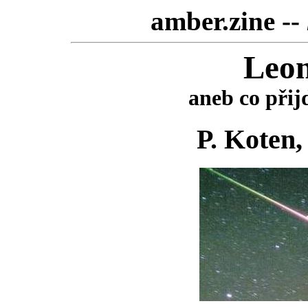
amber.zine --
Leon
aneb co přij
P. Koten,