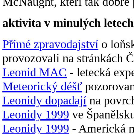
McNaught, kteří tak dobře 
aktivita v minulých letech
Přímé zpravodajství
o loňs
provozovali na stránkách
Leonid MAC
- letecká ex
Meteorický déšť
pozorovan
Leonidy dopadají
na povrc
Leonidy 1999
ve Španělsku
Leonidy 1999
- Americká m