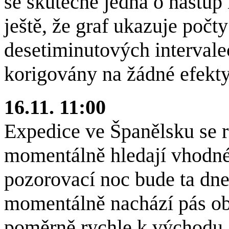
se skutečně jedná o nástu
ještě, že graf ukazuje poč
desetiminutových intervale
korigovány na žádné efekty
16.11. 11:00
Expedice ve Španělsku se ro
momentálně hledají vhodné 
pozorovací noc bude ta dn
momentálně nachází pás obl
poměrně rychle k východu, 