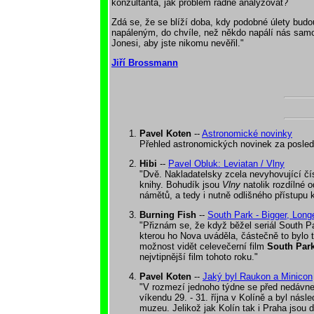
konzultanta, jak problém řádně analyzovat?
Zdá se, že se blíží doba, kdy podobné úlety bud
napáleným, do chvíle, než někdo napálí nás samo
Jonesi, aby jste nikomu nevěřil."
Jiří Brossmann
Pavel Koten
--
Astronomické novinky
Přehled astronomických novinek za posledn
Hibi
--
Pavel Obluk: Leviatan / Vlny
"Dvě. Nakladatelsky zcela nevyhovující čísl
knihy. Bohudík jsou
Vlny
natolik rozdílné 
námětů, a tedy i nutně odlišného přístupu k
Burning Fish
--
South Park - Bigger, Long
"Přiznám se, že když běžel seriál South Pa
kterou ho Nova uváděla, částečně to bylo t
možnost vidět celevečerní film
South Park
nejvtipnější film tohoto roku."
Pavel Koten
--
Jaký byl Raukon a Minicon
"V rozmezí jednoho týdne se před nedávnem
víkendu 29. - 31. října v Kolíně a byl ná
muzeu. Jelikož jak Kolín tak i Praha jsou 