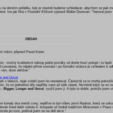
ou na denním pořádku, kdy je vlastně budeme vyhledávat, abychom se pak m
tné. Inu jak říká v
Poslední Křížové výpravě
Walter Donovan: "Varoval jsem 
OBSAH
í měsíc připravil Pavel Koten.
o - možný kvalitativní odstup jedné povídky od druhé hrozí potopit i tu lepší
od
Leviatana
, že nějaké přímé srovnání i po formální stránce je vzhledem k od
 nim, dosti obtížné."
er and Uncut
rk v televizi, nijak zvlášť jsem ho nesledoval. Částečně za to mohla pokroči
ím, že mi jednotlivé díly nepřišly zase až tolik vtipné. Nicméně když se mi n
 - Bigger, Longer and Uncut
, využil jsem ji. A bylo to dobře, protože jsem v
 konaly dva menší cony, nejdříve to byl vůbec první Raukon, který se uskut
sledován hned další sobotu 6. listopadu už hodně tradičním Miniconem v Praz
docela po ruce, podíval jsem se na obě akce."