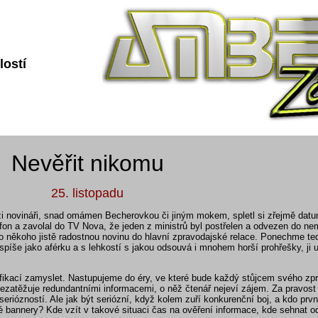
lostí
Nevěřit nikomu
25. listopadu
zi novináři, snad omámen Becherovkou či jiným mokem, spletl si zřejmě datu
lefon a zavolal do TV Nova, že jeden z ministrů byl postřelen a odvezen do ne
 pro někoho jistě radostnou novinu do hlavní zpravodajské relace. Ponechme te
píše jako aférku a s lehkostí s jakou odsouvá i mnohem horší prohřešky, ji u
fikací zamyslet. Nastupujeme do éry, ve které bude každý stůjcem svého zpr
nezatěžuje redundantními informacemi, o něž čtenář nejeví zájem. Za pravost 
seriózností. Ale jak být seriózní, když kolem zuří konkurenční boj, a kdo prvn
né bannery? Kde vzít v takové situaci čas na ověření informace, kde sehnat 