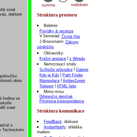
meltdown
summa
ohli smát
vás, doktore
Struktura prostoru
Beletrie:
Povídky & recenze
V.Semerád:
Čtvrtá říše
J.Brossmann:
Zákony
silnějšího
Občasníky:
|
Knižní anotace
z Wiredu
Nemrznoucí směs:
|
Scifistův průvodce
Galerie
|
Kdo je Kdo
Path Finder
 polovičku
|
lišnosti obou
Manipulace
AmberZones
|
Teleport
HTML help
Mimo mísu:
Diferenční deníček
lá hodina ve
Pirvinova korespondence
askytla
iděl snad
Struktura komunikace
FeedBack
: diskuse
ečnil o
AmberNotify
: ohláška
e v Technickém
mailem