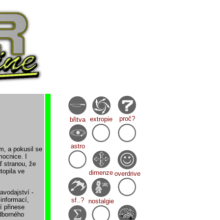
proč?
extropie
břitva
astro
m, a pokusil se
mocnice. I
ď stranou, že
topila ve
dimenze
overdrive
avodajství -
informací,
sf..?
nostalgie
í přinese
odborného