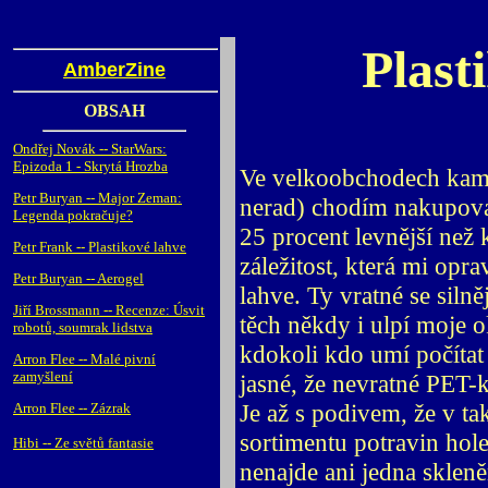
Plast
AmberZine
OBSAH
Ondřej Novák -- StarWars:
Epizoda 1 - Skrytá Hrozba
Ve velkoobchodech kam
Petr Buryan -- Major Zeman:
nerad) chodím nakupovat
Legenda pokračuje?
25 procent levnější než 
Petr Frank -- Plastikové lahve
záležitost, která mi opra
Petr Buryan -- Aerogel
lahve. Ty vratné se siln
Jiří Brossmann -- Recenze: Úsvit
těch někdy i ulpí moje 
robotů, soumrak lidstva
kdokoli kdo umí počítat
Arron Flee -- Malé pivní
zamyšlení
jasné, že nevratné PET-
Je až s podivem, že v t
Arron Flee -- Zázrak
sortimentu potravin hole
Hibi -- Ze světů fantasie
nenajde ani jedna sklen