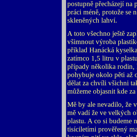
postupně přecházejí na 
práci méně, protože se 
skleněných lahví.
A toto všechno ještě zapl
všimnout výroba plastik
příklad Hanácká kyselka 1
zatímco 1,5 litru v plas
případy několika rodin,
pohybuje okolo pěti až o
dělat za chvíli všichni
můžeme objasnit kde za
Mě by ale nevadilo, že v
mě vadí že ve velkých 
plastu. A co si budeme na
tisíciletími prověřený ma